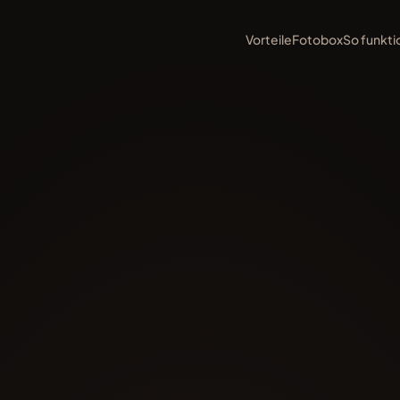
Vorteile
Fotobox
So funkti