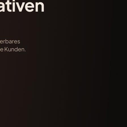
ativen
ierbares
ie Kunden.