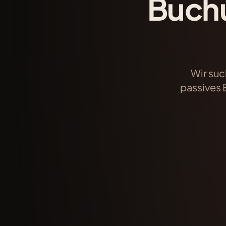
Buchu
Wir suc
passives 