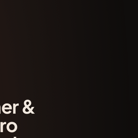
er &
ro