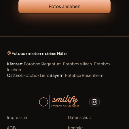
Fotos ansehen
Fotobox mieten in deiner Nähe
Kärnten
:
Fotobox
Klagenfurt
·
Fotobox
Villach
·
Fotobox
Irschen
Osttirol
:
Fotobox
Lienz
Bayern
:
Fotobox
Rosenheim
Impressum
Datenschutz
AGB
Kontakt