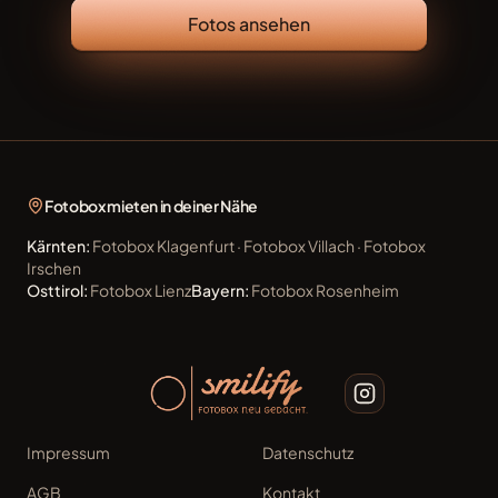
Fotos ansehen
Fotobox mieten in deiner Nähe
Kärnten
:
Fotobox
Klagenfurt
·
Fotobox
Villach
·
Fotobox
Irschen
Osttirol
:
Fotobox
Lienz
Bayern
:
Fotobox
Rosenheim
Impressum
Datenschutz
AGB
Kontakt