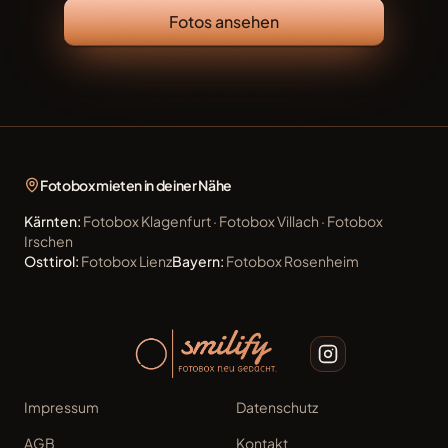
Fotos ansehen
Fotobox mieten in deiner Nähe
Kärnten
:
Fotobox
Klagenfurt
·
Fotobox
Villach
·
Fotobox
Irschen
Osttirol
:
Fotobox
Lienz
Bayern
:
Fotobox
Rosenheim
Impressum
Datenschutz
AGB
Kontakt